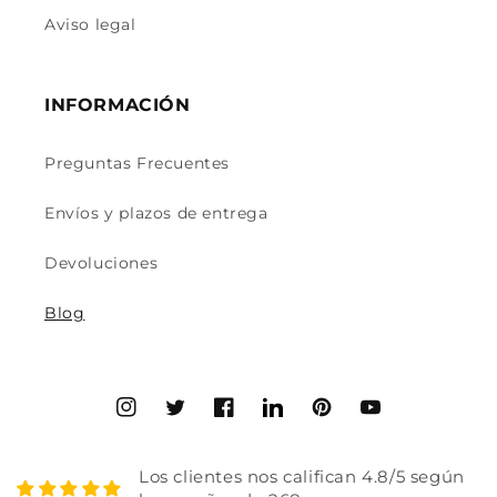
Aviso legal
INFORMACIÓN
Preguntas Frecuentes
Envíos y plazos de entrega
Devoluciones
Blog
Instagram
Twitter
Facebook
Translation
Pinterest
YouTube
missing:
es.general.social.links.linked
Los clientes nos califican 4.8/5 según