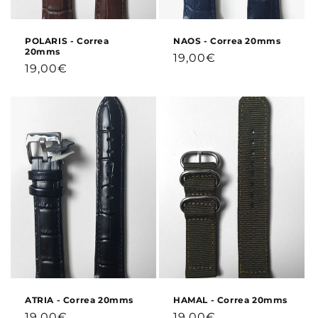
POLARIS - Correa
NAOS - Correa 20mms
20mms
Precio
19,00€
Precio
19,00€
habitual
habitual
ATRIA - Correa 20mms
HAMAL - Correa 20mms
Precio
Precio
19,00€
19,00€