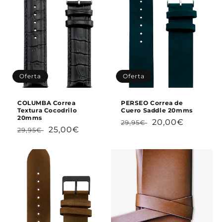
Oferta
Oferta
COLUMBA Correa
PERSEO Correa de
Textura Cocodrilo
Cuero Saddle 20mms
20mms
Precio
Precio
20,00€
29,95€
Precio
Precio
25,00€
29,95€
habitual
de
habitual
de
oferta
oferta