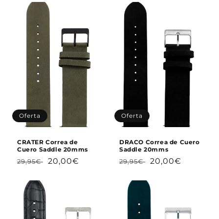
oferta
oferta
Oferta
Oferta
CRATER Correa de
DRACO Correa de Cuero
Cuero Saddle 20mms
Saddle 20mms
Precio
Precio
Precio
Precio
20,00€
20,00€
29,95€
29,95€
habitual
de
habitual
de
oferta
oferta