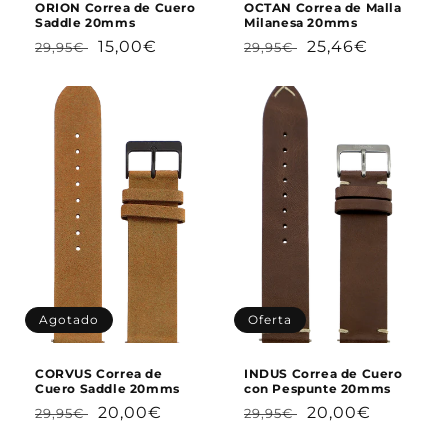
ORION Correa de Cuero
OCTAN Correa de Malla
Saddle 20mms
Milanesa 20mms
Precio
Precio
Precio
Precio
15,00€
25,46€
29,95€
29,95€
habitual
de
habitual
de
oferta
oferta
Agotado
Oferta
CORVUS Correa de
INDUS Correa de Cuero
Cuero Saddle 20mms
con Pespunte 20mms
Precio
Precio
Precio
Precio
20,00€
20,00€
29,95€
29,95€
habitual
de
habitual
de