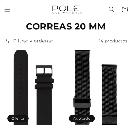
Ir
directamente
Carrit
al contenido
C
CORREAS 20 MM
o
Filtrar y ordenar
14 productos
l
e
c
c
i
ó
n
Oferta
Agotado
: