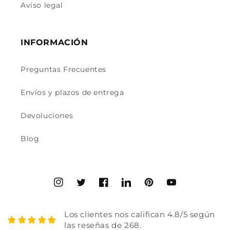
Aviso legal
INFORMACIÓN
Preguntas Frecuentes
Envíos y plazos de entrega
Devoluciones
Blog
Instagram
Twitter
Facebook
Translation
Pinterest
YouTube
missing:
es.general.social.links.linked
Los clientes nos califican 4.8/5 según
las reseñas de 268.