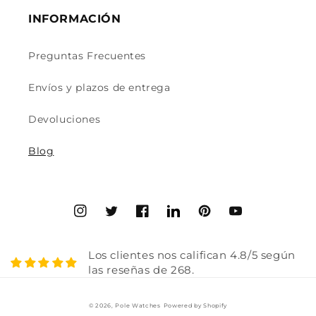
INFORMACIÓN
Preguntas Frecuentes
Envíos y plazos de entrega
Devoluciones
Blog
Instagram
Twitter
Facebook
Translation
Pinterest
YouTube
missing:
en.general.social.links.linke
Los clientes nos califican 4.8/5 según
las reseñas de 268.
© 2026,
Pole Watches
Powered by Shopify