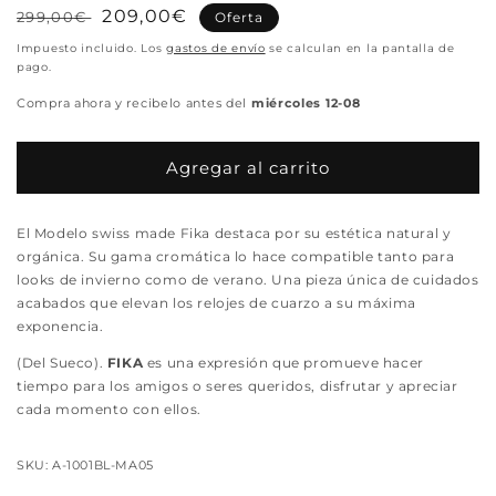
Precio
Precio
209,00€
299,00€
Oferta
habitual
de
Impuesto incluido. Los
gastos de envío
se calculan en la pantalla de
oferta
pago.
Compra ahora y recibelo antes del
miércoles 12-08
Agregar al carrito
El Modelo swiss made Fika destaca por su estética natural y
orgánica. Su gama cromática lo hace compatible tanto para
looks de invierno como de verano. Una pieza única de cuidados
acabados que elevan los relojes de cuarzo a su máxima
exponencia.
(Del Sueco).
FIKA
es una expresión que promueve hacer
tiempo para los amigos o seres queridos, disfrutar y apreciar
cada momento con ellos.
SKU: A-1001BL-MA05