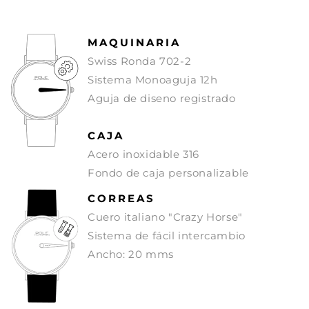
MAQUINARIA
Swiss Ronda 702-2
Sistema Monoaguja 12h
Aguja de diseno registrado
CAJA
Acero inoxidable 316
Fondo de caja personalizable
CORREAS
Cuero italiano "Crazy Horse"
Sistema de fácil intercambio
Ancho: 20 mms