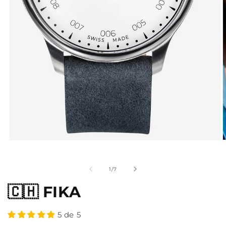
de
1
/
7
🇨🇭 FIKA
5 de 5