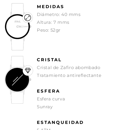
MEDIDAS
Diámetro: 40 mms
Altura: 7 mms
Peso: 52gr
CRISTAL
Cristal de Zafiro abombado
Tratamiento antireflectante
ESFERA
Esfera curva
Sunray
ESTANQUEIDAD