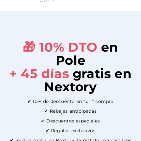
5 ATM
🎁 10%
DTO
en
Pole
+ 45 días
gratis en
Nextory
✔ 10% de descuento en tu 1ª compra
✔ Rebajas anticipadas
✔ Descuentos especiales
✔ Regalos exclusivos
✔ 45 días gratis en Nextory, la plataforma para leer