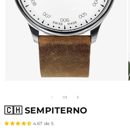
de
1
/
3
🇨🇭 SEMPITERNO
4.67 de 5