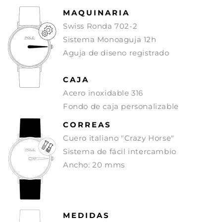
MAQUINARIA
Swiss Ronda 702-2
Sistema Monoaguja 12h
Aguja de diseno registrado
CAJA
Acero inoxidable 316
Fondo de caja personalizable
CORREAS
Cuero italiano "Crazy Horse"
Sistema de fácil intercambio
Ancho: 20 mms
MEDIDAS