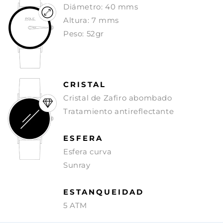
Diámetro: 40 mms
Altura: 7 mms
Peso: 52gr
CRISTAL
Cristal de Zafiro abombado
Tratamiento antireflectante
ESFERA
Esfera curva
Sunray
ESTANQUEIDAD
5 ATM