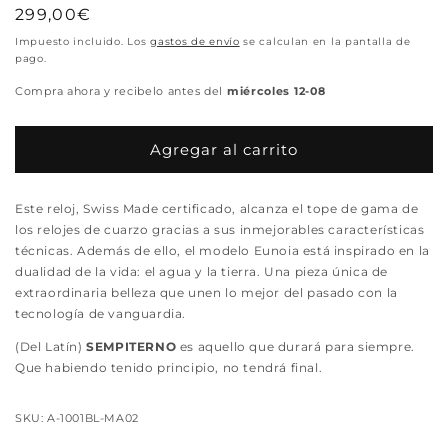
Precio
299,00€
habitual
Impuesto incluido. Los
gastos de envío
se calculan en la pantalla de
pago.
Compra ahora y recibelo antes del
miércoles 12-08
Agregar al carrito
Este reloj, Swiss Made certificado, alcanza el tope de gama de
los relojes de cuarzo gracias a sus inmejorables características
técnicas. Además de ello, el modelo Eunoia está inspirado en la
dualidad de la vida: el agua y la tierra. Una pieza única de
extraordinaria belleza que unen lo mejor del pasado con la
tecnología de vanguardia.
(Del Latín)
SEMPITERNO
es aquello que durará para siempre.
Que habiendo tenido principio, no tendrá final.
SKU: A-1001BL-MA02